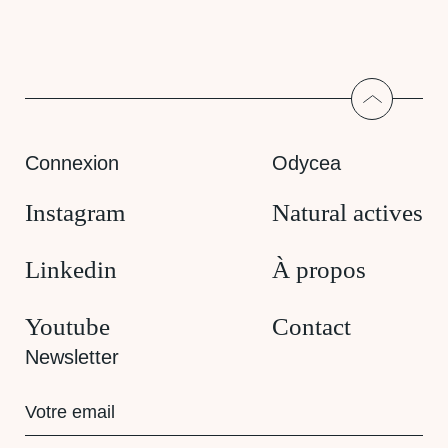
Return to
Connexion
Odycea
Instagram
Natural actives
Linkedin
À propos
Youtube
Contact
Newsletter
E-
mail
(Nécessaire)